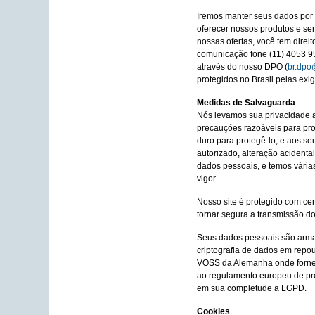
Iremos manter seus dados por
oferecer nossos produtos e se
nossas ofertas, você tem direi
comunicação fone (11) 4053 950
através do nosso DPO (
br.dpo
protegidos no Brasil pelas ex
Medidas de Salvaguarda
Nós levamos sua privacidade 
precauções razoáveis para pr
duro para protegê-lo, e aos s
autorizado, alteração acidental
dados pessoais, e temos vári
vigor.
Nosso site é protegido com cer
tornar segura a transmissão d
Seus dados pessoais são arma
criptografia de dados em repo
VOSS da Alemanha onde fornec
ao regulamento europeu de pr
em sua completude a LGPD.
Cookies