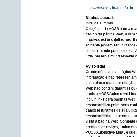
https://www.gov.br/anpd/pt-br
Direitos autorais
Direitos autorais
O logótipo da VOSS é uma ma
design da página Web, assim c
arquivos estão sujeitos aos di
somente podem ser utilizados
consentimento por escrito da
Ltda. preserva mundialmente os
Aviso legal
Os conteúdos desta página We
informação e não representam
estabelecer qualquer relação 
Web não contém garantias ou 
quais a VOSS Automotive Ltda
incluir links para páginas Web
responsabiliza pelos seus co
danos resultantes da sua util
responsabilidade por danos, se
visita à página Web. Somente 
produtos e serviços, juntamen
VOSS Automotive Ltda., é que 