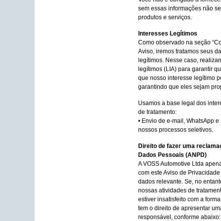
sem essas informações não se
produtos e serviços.
Interesses Legítimos
Como observado na seção “Co
Aviso, iremos tratamos seus d
legítimos. Nesse caso, realiz
legítimos (LIA) para garantir 
que nosso interesse legítimo p
garantindo que eles sejam pro
Usamos a base legal dos intere
de tratamento:
• Envio de e-mail, WhatsApp 
nossos processos seletivos.
Direito de fazer uma reclama
Dados Pessoais (ANPD)
A VOSS Automotive Ltda apena
com este Aviso de Privacidade
dados relevante. Se, no entan
nossas atividades de tratamen
estiver insatisfeito com a for
tem o direito de apresentar u
responsável, conforme abaixo: